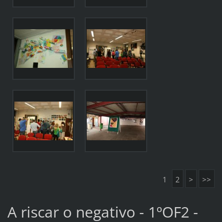
1
2
>
>>
A riscar o negativo - 1ºOF2 -