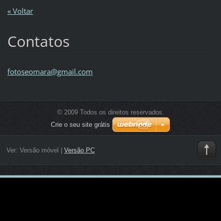
« Voltar
Contatos
fotoseom
ara@gmai
l.com
© 2009 Todos os direitos reservados.
Crie o seu site grátis
Ver:
Versão móvel
|
Versão PC