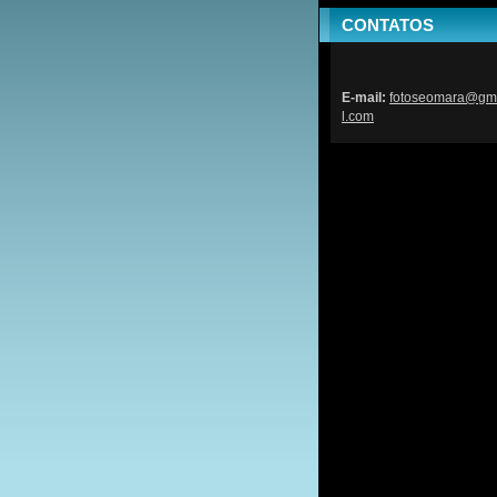
CONTATOS
E-mail:
fotoseom
ara@gm
l.com