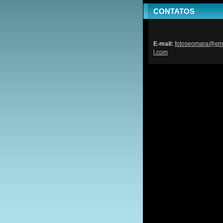
CONTATOS
E-mail:
fotoseom
ara@gm
l.com