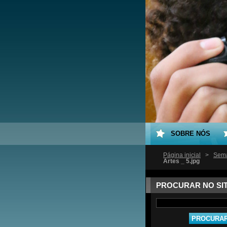
SOBRE NÓS
Página inicial
>
Sema
Artes _ 5.jpg
PROCURAR NO SI