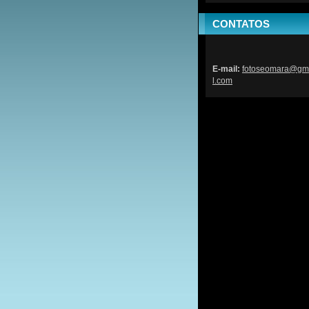
CONTATOS
E-mail:
fotoseom
ara@gm
l.com