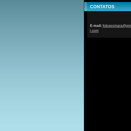
CONTATOS
E-mail:
fotoseom
ara@gm
l.com