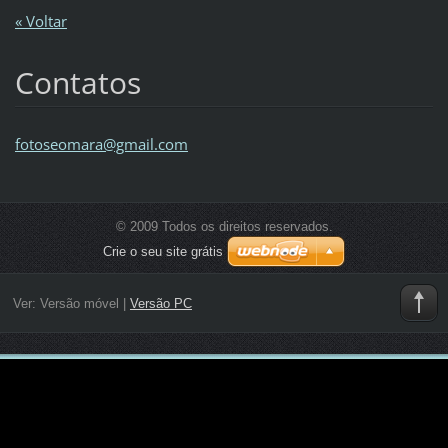
« Voltar
Contatos
fotoseom
ara@gmai
l.com
© 2009 Todos os direitos reservados.
Crie o seu site grátis
Ver:
Versão móvel
|
Versão PC