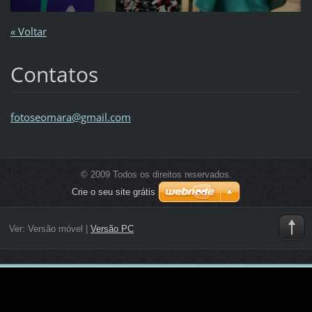
« Voltar
Contatos
fotoseom
ara@gmai
l.com
© 2009 Todos os direitos reservados.
Crie o seu site grátis
Ver:
Versão móvel
|
Versão PC