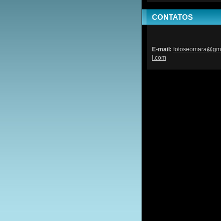
CONTATOS
E-mail:
fotoseom
ara@gm
l.com