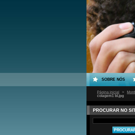
SOBRE NÓS
Página inicial
>
Mont
colagem1 bl.jpg
PROCURAR NO SI