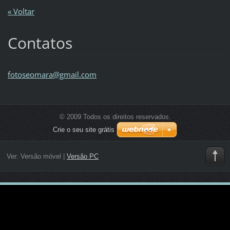
« Voltar
Contatos
fotoseom
ara@gmai
l.com
© 2009 Todos os direitos reservados.
Crie o seu site grátis
Ver:
Versão móvel
|
Versão PC