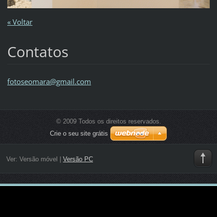
« Voltar
Contatos
fotoseom
ara@gmai
l.com
© 2009 Todos os direitos reservados.
Crie o seu site grátis
Ver:
Versão móvel
|
Versão PC