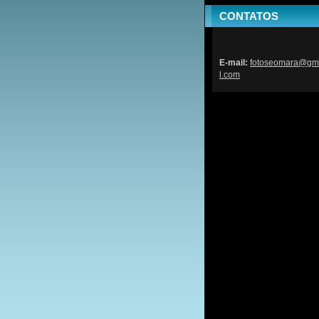
CONTATOS
E-mail:
fotoseom
ara@gm
l.com