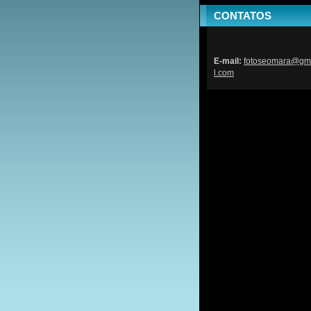
CONTATOS
E-mail:
fotoseom
ara@gm
l.com