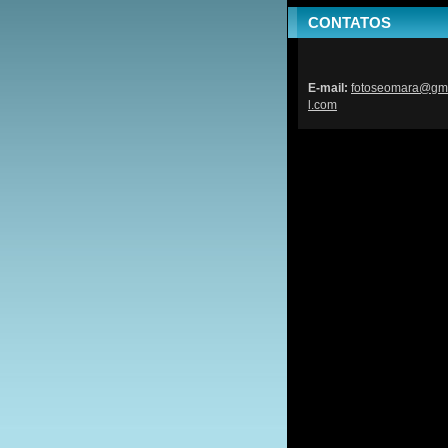
CONTATOS
E-mail:
fotoseom
ara@gm
l.com