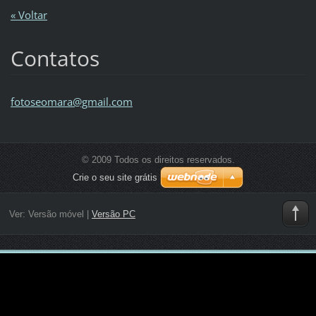
« Voltar
Contatos
fotoseom
ara@gmai
l.com
© 2009 Todos os direitos reservados.
Crie o seu site grátis
Ver:
Versão móvel
|
Versão PC