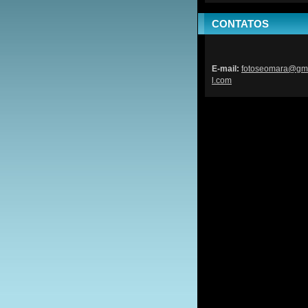
CONTATOS
E-mail:
fotoseom
ara@gm
l.com