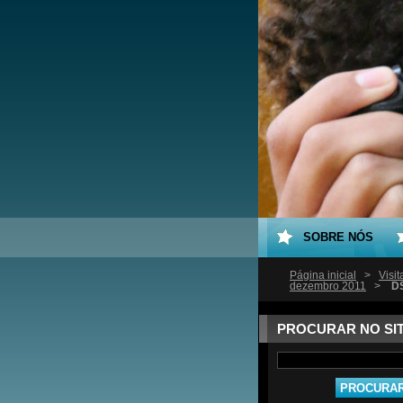
SOBRE NÓS
Página inicial
>
Visi
dezembro 2011
>
D
PROCURAR NO SI