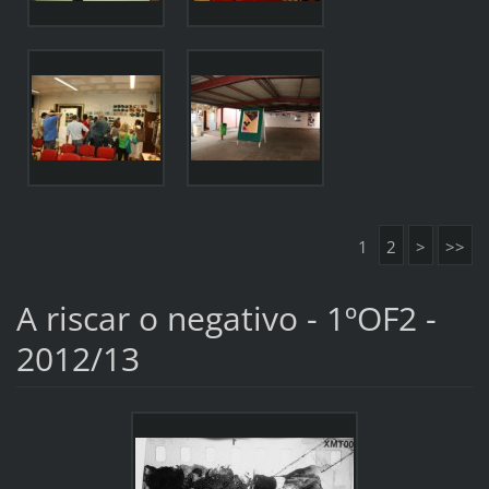
1
2
>
>>
A riscar o negativo - 1ºOF2 -
2012/13