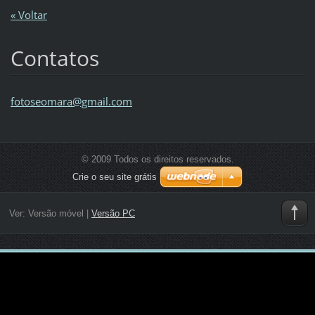
« Voltar
Contatos
fotoseom
ara@gmai
l.com
© 2009 Todos os direitos reservados.
Crie o seu site grátis
Ver:
Versão móvel
|
Versão PC