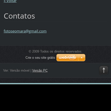
« Voltar
Contatos
fotoseom
ara@gmai
l.com
© 2009 Todos os direitos reservados.
Crie o seu site grátis
Ver:
Versão móvel
|
Versão PC