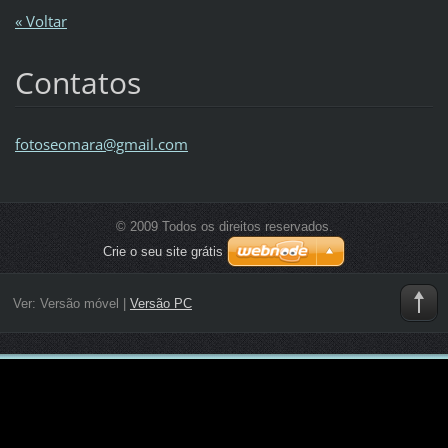
« Voltar
Contatos
fotoseom
ara@gmai
l.com
© 2009 Todos os direitos reservados.
Crie o seu site grátis
Ver:
Versão móvel
|
Versão PC