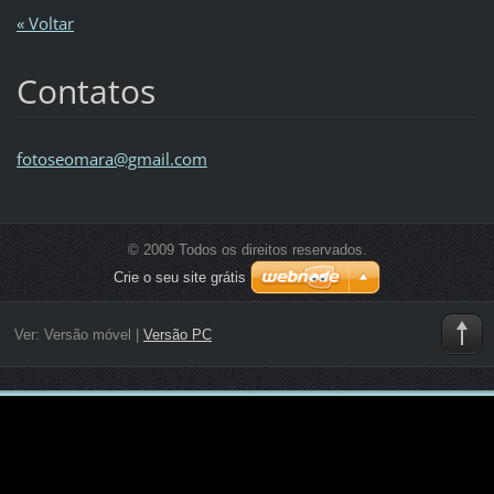
« Voltar
Contatos
fotoseom
ara@gmai
l.com
© 2009 Todos os direitos reservados.
Crie o seu site grátis
Ver:
Versão móvel
|
Versão PC