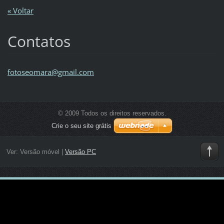
« Voltar
Contatos
fotoseom
ara@gmai
l.com
© 2009 Todos os direitos reservados.
Crie o seu site grátis
Ver:
Versão móvel
|
Versão PC