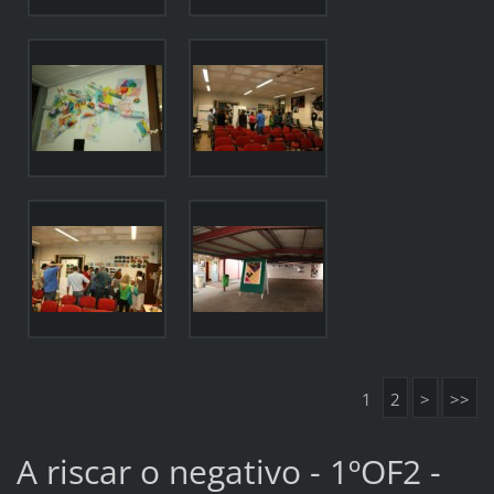
1
2
>
>>
A riscar o negativo - 1ºOF2 -