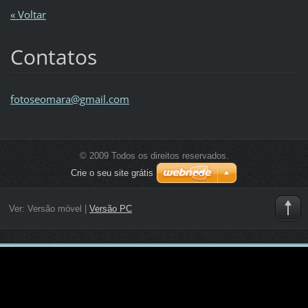
« Voltar
Contatos
fotoseom
ara@gmai
l.com
© 2009 Todos os direitos reservados.
Crie o seu site grátis
Ver:
Versão móvel
|
Versão PC