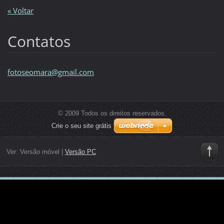
« Voltar
Contatos
fotoseom
ara@gmai
l.com
© 2009 Todos os direitos reservados.
Crie o seu site grátis
Ver:
Versão móvel
|
Versão PC