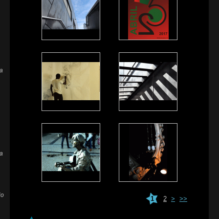
za
a
io
1
2
>
>>