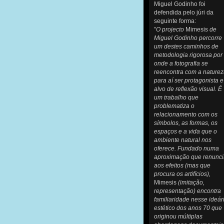
Miguel Godinho foi
defendida pelo júri da
seguinte forma:
”
O projecto
Mimesis
de
Miguel Godinho percorre
um destes caminhos de
metodologia rigorosa por
onde a fotografia se
reencontra com a nature
para aí ser protagonista e
alvo de reflexão visual. É
um trabalho que
problematiza o
relacionamento com os
símbolos, as formas, os
espaços e a vida que o
ambiente natural nos
oferece. Fundado numa
aproximação que renunci
aos efeitos (mas que
procura os artifícios),
Mimesis
(imitação,
representação) encontra
familiaridade nesse ideár
estético dos anos 70 que
originou múltiplas