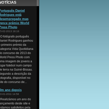
NOTÍCIAS
Português Daniel
Rodrigues está
desempregado mas
vence prémio World
Press Photo
15-02-2013 18:16
O fotógrafo português
Daniel Rodrigues ganhou
o primeiro prémio da
categoria Vida Quotidiana
do concurso de 2013 do
World Press Photo com
uma imagem de jovens a
jogar futebol num campo
de terra na Guiné-Bissau.
Segundo a descrição da
fotografia, disponível no
site do concurso de...
Um ano depois
10-01-2011 14:58
Realizámos um ano do
lançamento deste site e
estamos satisfeitos pela