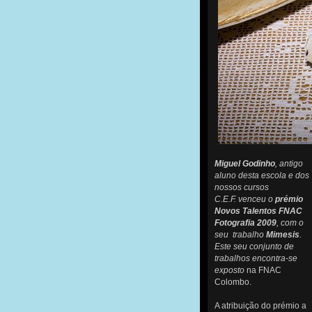
Miguel Godinho
, antigo
aluno desta escola e dos
nossos cursos
C.E.F. venceu o
prémio
Novos Talentos FNAC
Fotografia 2009
, com o
seu trabalho
Mimesis
.
Este seu conjunto de
trabalhos encontra-se
exposto
na FNAC
Colombo.
A atribuição do prémio a