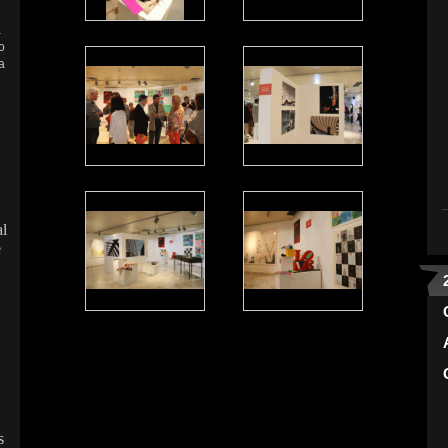
a
o
a
al
e
s