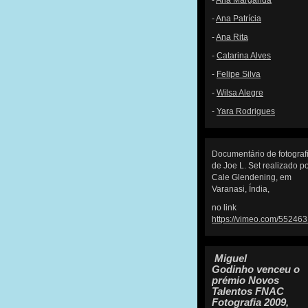
-
Ana Margarida
-
Ana Patrícia
-
Ana Rita
-
Catarina Alves
-
Felipe Silva
-
Wilsa Alegre
-
Yara Rodrigues
Documentário de fotograf
de Joe L. Set realizado p
Cale Glendening, em
Varanasi, Índia,
no link
https://vimeo.com/55246
Miguel
Godinho
venceu o
prémio
Novos
Talentos FNAC
Fotografia 2009
,