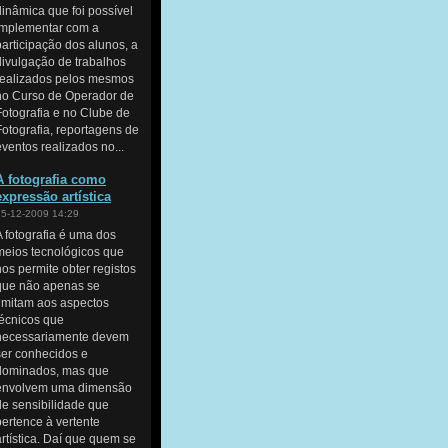
dinâmica que foi possível
implementar com a
participação dos alunos, a
divulgação de trabalhos
realizados pelos mesmos
no Curso de Operador de
Fotografia e no Clube de
Fotografia, reportagens de
eventos realizados no...
A fotografia como
expressão artística
15-12-2009 14:29
A fotografia é uma dos
meios tecnológicos que
nos permite obter registos
que não apenas se
limitam aos aspectos
técnicos que
necessariamente devem
ser conhecidos e
dominados, mas que
envolvem uma dimensão
de sensibilidade que
pertence à vertente
artística. Daí que quem se