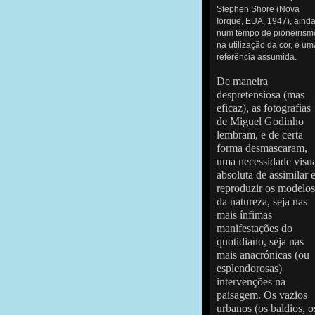
Stephen Shore (Nova
Iorque, EUA, 1947), aind
num tempo de pioneirism
na utilização da cor, é um
referência assumida.
De maneira
despretensiosa (mas
eficaz), as fotografias
de Miguel Godinho
lembram, e de certa
forma desmascaram,
uma necessidade visu
absoluta de assimilar 
reproduzir os modelos
da natureza, seja nas
mais ínfimas
manifestações do
quotidiano, seja nas
mais anacrónicas (ou
esplendorosas)
intervenções na
paisagem. Os vazios
urbanos (os baldios, o