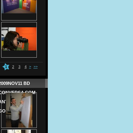
1
2
3
4
>
>>
2009NOV11 BD
CONVERSA COM
ANTÓNIO J.
GONÇALVES