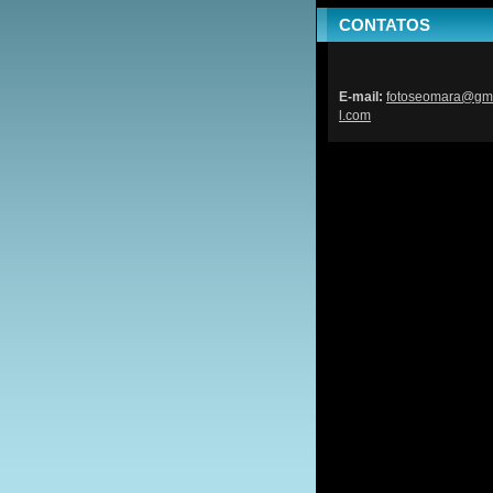
CONTATOS
E-mail:
fotoseom
ara@gm
l.com