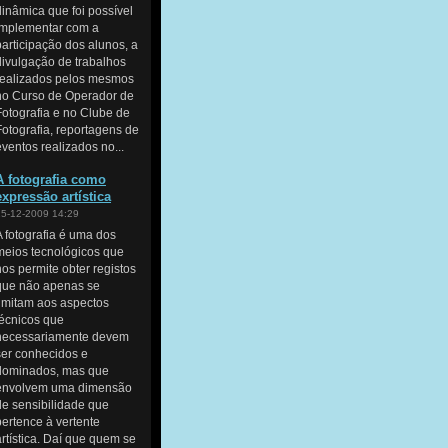
dinâmica que foi possível
implementar com a
participação dos alunos, a
divulgação de trabalhos
realizados pelos mesmos
no Curso de Operador de
Fotografia e no Clube de
Fotografia, reportagens de
eventos realizados no...
A fotografia como
expressão artística
15-12-2009 14:29
A fotografia é uma dos
meios tecnológicos que
nos permite obter registos
que não apenas se
limitam aos aspectos
técnicos que
necessariamente devem
ser conhecidos e
dominados, mas que
envolvem uma dimensão
de sensibilidade que
pertence à vertente
artística. Daí que quem se