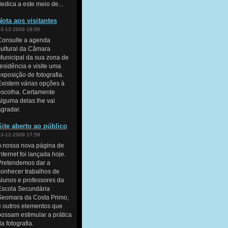
dedica a este meio de...
Nota aos visitantes
03-12-2009 18:00
Consulte a agenda
cultural da Câmara
Municipal da sua zona de
residência e visite uma
exposição de fotografia.
Existem várias opções à
escolha. Certamente
alguma delas lhe vai
agradar.
Site aberto ao público
03-12-2009 17:59
A nossa nova página de
Internet foi lançada hoje.
Pretendemos dar a
conhecer trabalhos de
alunos e professores da
Escola Secundária
Seomara da Costa Primo,
e outros elementos que
possam estimular a prática
da fotografia.