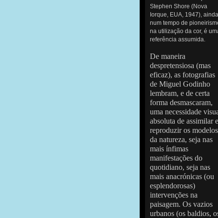
Stephen Shore (Nova
Iorque, EUA, 1947), aind
num tempo de pioneirism
na utilização da cor, é um
referência assumida.
De maneira
despretensiosa (mas
eficaz), as fotografias
de Miguel Godinho
lembram, e de certa
forma desmascaram,
uma necessidade visu
absoluta de assimilar 
reproduzir os modelos
da natureza, seja nas
mais ínfimas
manifestações do
quotidiano, seja nas
mais anacrónicas (ou
esplendorosas)
intervenções na
paisagem. Os vazios
urbanos (os baldios, o