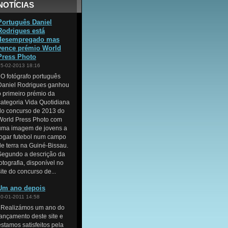
NOTÍCIAS
Português Daniel
Rodrigues está
desempregado mas
vence prémio World
Press Photo
15-02-2013 18:16
O fotógrafo português
Daniel Rodrigues ganhou
o primeiro prémio da
categoria Vida Quotidiana
do concurso de 2013 do
World Press Photo com
uma imagem de jovens a
jogar futebol num campo
de terra na Guiné-Bissau.
Segundo a descrição da
fotografia, disponível no
site do concurso de...
Um ano depois
10-01-2011 14:58
Realizámos um ano do
lançamento deste site e
estamos satisfeitos pela