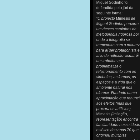
Miguel Godinho foi
defendida pelo júri da
seguinte forma:
”
O projecto
Mimesis
de
Miguel Godinho percorre
um destes caminhos de
metodologia rigorosa por
onde a fotografia se
reencontra com a nature
para aí ser protagonista e
alvo de reflexão visual. É
um trabalho que
problematiza o
relacionamento com os
símbolos, as formas, os
espaços e a vida que o
ambiente natural nos
oferece. Fundado numa
aproximação que renunci
aos efeitos (mas que
procura os artifícios),
Mimesis
(imitação,
representação) encontra
familiaridade nesse ideár
estético dos anos 70 que
originou múltiplas