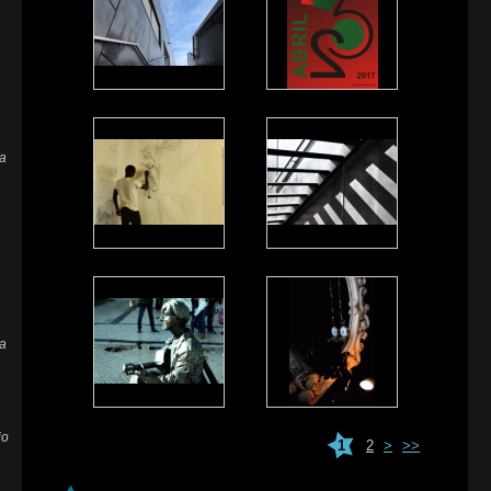
za
a
io
1
2
>
>>