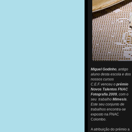
Miguel Godinho
, antigo
aluno desta escola e dos
nossos cursos
C.E.F. venceu o
prémio
Novos Talentos FNAC
Fotografia 2009
, com o
seu trabalho
Mimesis
.
Este seu conjunto de
trabalhos encontra-se
exposto
na FNAC
Colombo.
A atribuição do prémio a