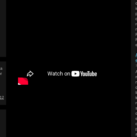
ia
or
312