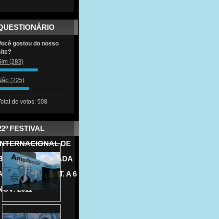
QUESTIONÁRIO
Você gostou do nosso
site?
Sim
(283)
Não
(225)
Total de votos: 508
22º FESTIVAL
INTERNACIONAL DE
BANDA DESENHADA
AMADORA 21 OUT. A 6
NOV. 2011