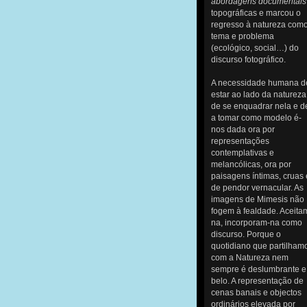
abordagens documentais
topográficas e marcou o
regresso à natureza com
tema e problema
(ecológico, social…) do
discurso fotográfico.
A necessidade humana d
estar ao lado da natureza
de se enquadrar nela e d
a tomar como modelo é-
nos dada ora por
representações
contemplativas e
melancólicas, ora por
paisagens íntimas, cruas 
de pendor vernacular. As
imagens de Mimesis não
fogem à fealdade. Aceita
na, incorporam-na como
discurso. Porque o
quotidiano que partilham
com a Natureza nem
sempre é deslumbrante e
belo. A representação de
cenas banais e objectos
ordinários elevada por