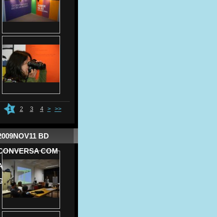
1
2
3
4
>
>>
2009NOV11 BD
CONVERSA COM
ANTÓNIO J.
GONÇALVES