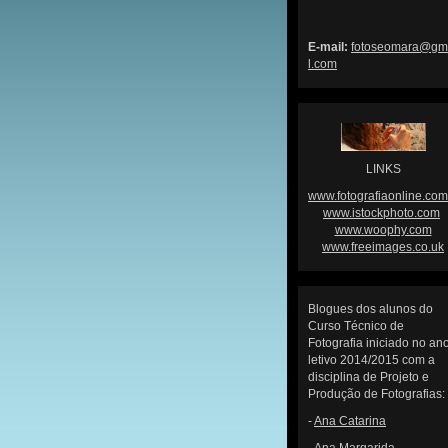
E-mail:
fotoseom
ara@gm
l.com
LINKS
www.fotografiaonline.com
www.istockphoto.com
www.woophy.com
www.freeimages.co.uk
Blogues dos alunos do
Curso Técnico de
Fotografia iniciado no an
letivo 2014/2015 com a
disciplina de Projeto e
Produção de Fotografias:
-
Ana Catarina