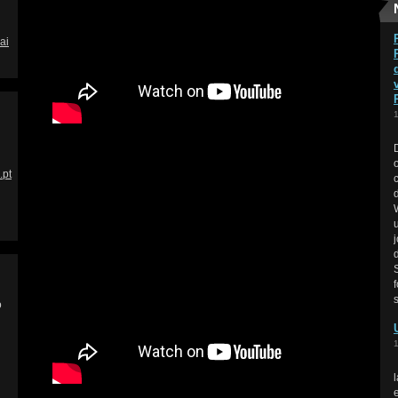
ai
.pt
o