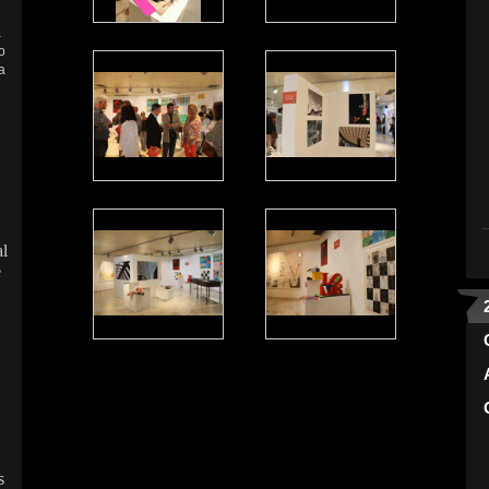
a
o
a
al
e
s