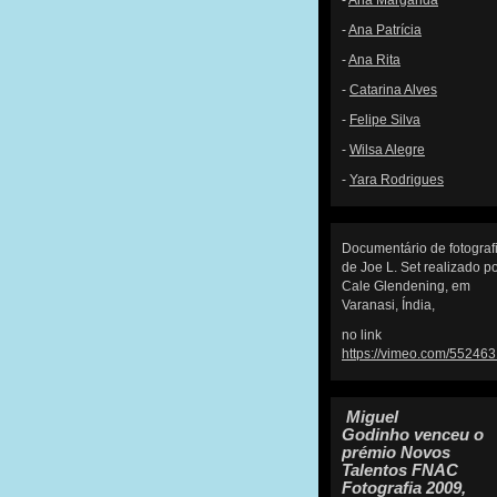
-
Ana Margarida
-
Ana Patrícia
-
Ana Rita
-
Catarina Alves
-
Felipe Silva
-
Wilsa Alegre
-
Yara Rodrigues
Documentário de fotograf
de Joe L. Set realizado p
Cale Glendening, em
Varanasi, Índia,
no link
https://vimeo.com/55246
Miguel
Godinho
venceu o
prémio
Novos
Talentos FNAC
Fotografia 2009
,