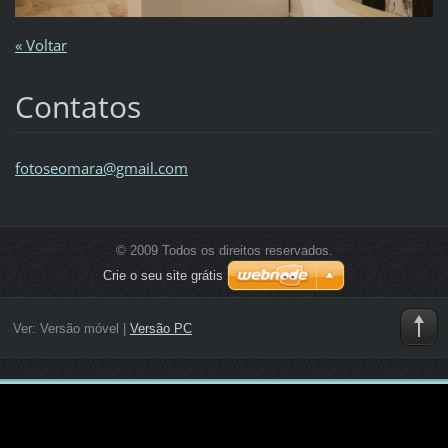
« Voltar
Contatos
fotoseom
ara@gmai
l.com
© 2009 Todos os direitos reservados.
Crie o seu site grátis
Ver:
Versão móvel
|
Versão PC