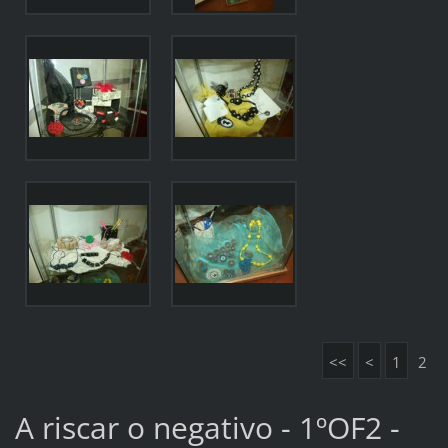
<<
<
1
2
A riscar o negativo - 1ºOF2 -