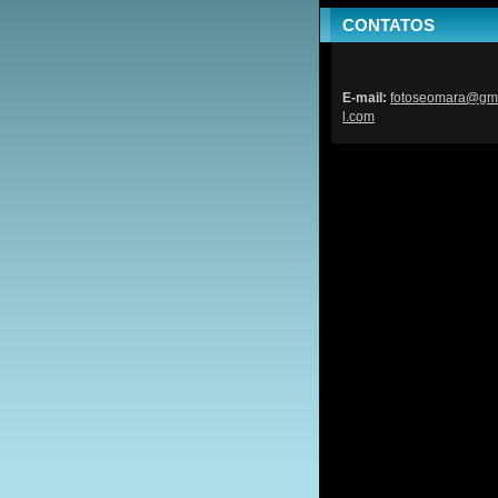
CONTATOS
E-mail:
fotoseom
ara@gm
l.com