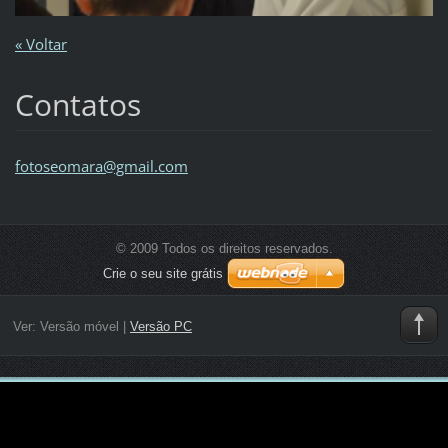
« Voltar
Contatos
fotoseom
ara@gmai
l.com
© 2009 Todos os direitos reservados.
Crie o seu site grátis
Ver:
Versão móvel
|
Versão PC