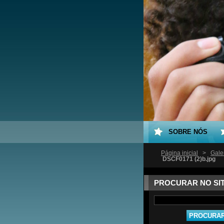
SOBRE NÓS
Página inicial
>
Gale
DSCF0171 (2)b.jpg
PROCURAR NO SI