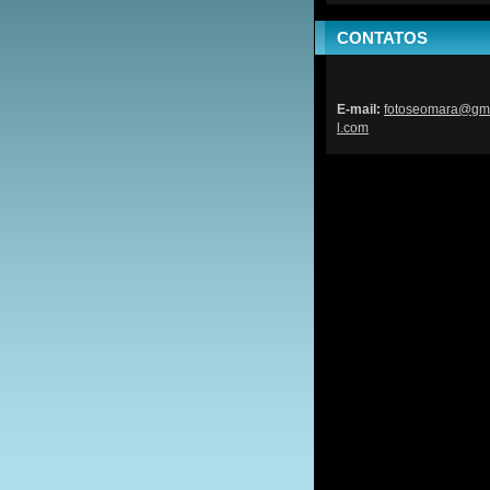
CONTATOS
E-mail:
fotoseom
ara@gm
l.com