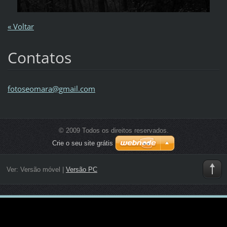
« Voltar
Contatos
fotoseom
ara@gmai
l.com
© 2009 Todos os direitos reservados.
Crie o seu site grátis
Ver:
Versão móvel
|
Versão PC