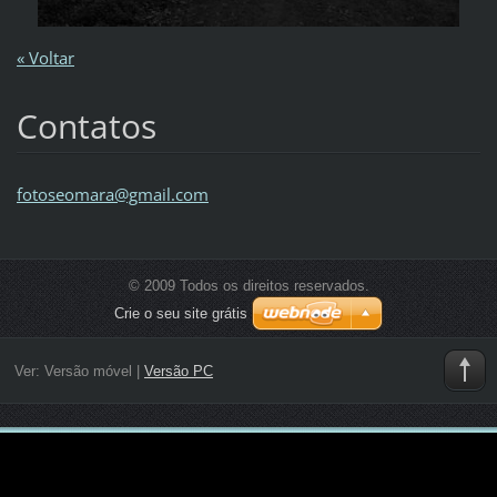
« Voltar
Contatos
fotoseom
ara@gmai
l.com
© 2009 Todos os direitos reservados.
Crie o seu site grátis
Ver:
Versão móvel
|
Versão PC