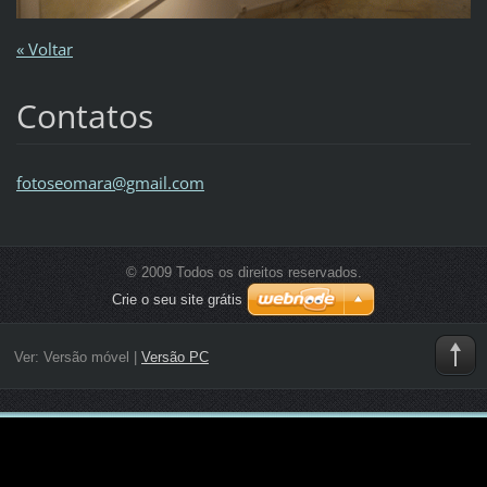
« Voltar
Contatos
fotoseom
ara@gmai
l.com
© 2009 Todos os direitos reservados.
Crie o seu site grátis
Ver:
Versão móvel
|
Versão PC