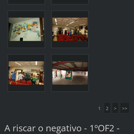
1
2
>
>>
A riscar o negativo - 1ºOF2 -