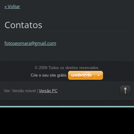
« Voltar
Contatos
fotoseom
ara@gmai
l.com
© 2009 Todos os direitos reservados.
Crie o seu site grátis
Ver:
Versão móvel
|
Versão PC