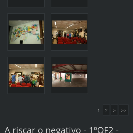
1
2
>
>>
A riscar o negativo - 1ºOF2 -