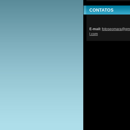
CONTATOS
E-mail:
fotoseom
ara@gm
l.com