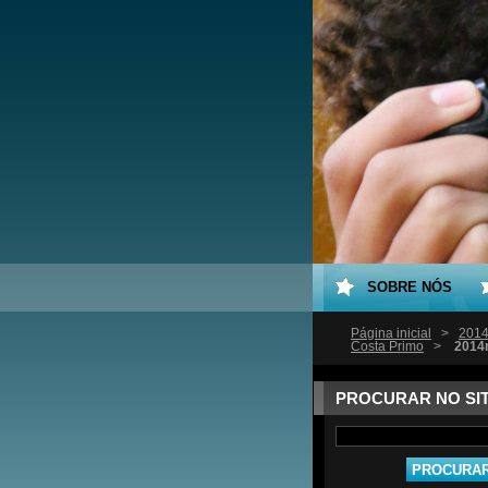
SOBRE NÓS
Página inicial
>
2014
Costa Primo
>
2014
PROCURAR NO SI