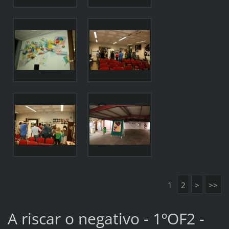
1
2
>
>>
A riscar o negativo - 1ºOF2 -