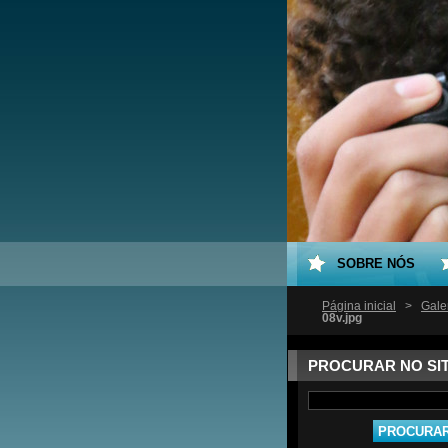
SOBRE NÓS
Página inicial
>
Gale
08v.jpg
PROCURAR NO SI