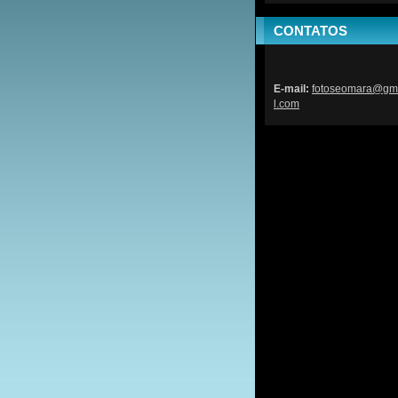
CONTATOS
E-mail:
fotoseom
ara@gm
l.com