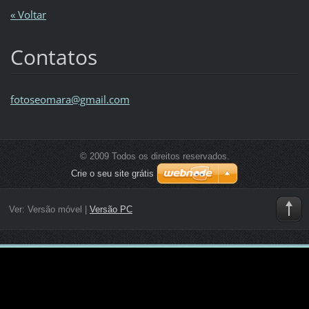
« Voltar
Contatos
fotoseom
ara@gmai
l.com
© 2009 Todos os direitos reservados.
Crie o seu site grátis
Ver:
Versão móvel
|
Versão PC