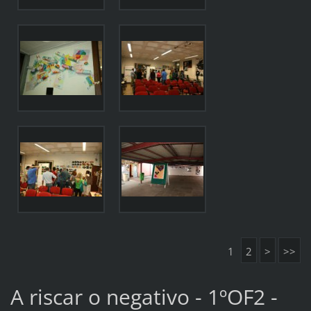
1
2
>
>>
A riscar o negativo - 1ºOF2 -