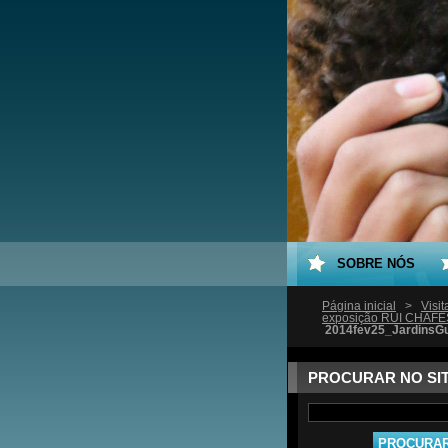
SOBRE NÓS
Página inicial
>
Visi
exposição RUI CHAFE
2014fev25_JardinsG
PROCURAR NO SI