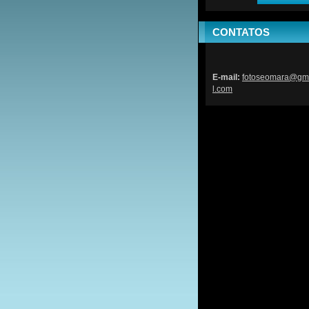
CONTATOS
E-mail:
fotoseom
ara@gm
l.com