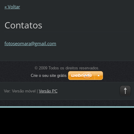
« Voltar
Contatos
fotoseom
ara@gmai
l.com
© 2009 Todos os direitos reservados.
Crie o seu site grátis
Ver:
Versão móvel
|
Versão PC