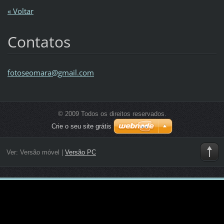
« Voltar
Contatos
fotoseom
ara@gmai
l.com
© 2009 Todos os direitos reservados.
Crie o seu site grátis
Ver:
Versão móvel
|
Versão PC