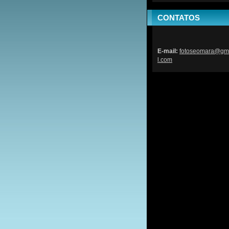
CONTATOS
E-mail:
fotoseom
ara@gm
l.com