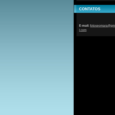
CONTATOS
E-mail:
fotoseom
ara@gm
l.com