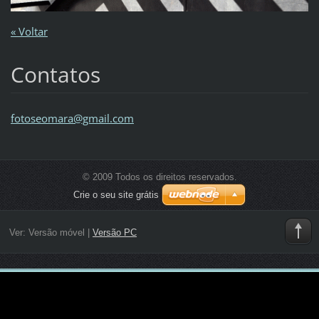
« Voltar
Contatos
fotoseom
ara@gmai
l.com
© 2009 Todos os direitos reservados.
Crie o seu site grátis
Ver:
Versão móvel
|
Versão PC